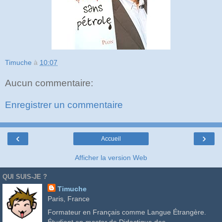
Timuche
à
10:07
Aucun commentaire:
Enregistrer un commentaire
‹
›
Accueil
Afficher la version Web
QUI SUIS-JE ?
Timuche
Paris, France
Formateur en Français comme Langue Étrangère.