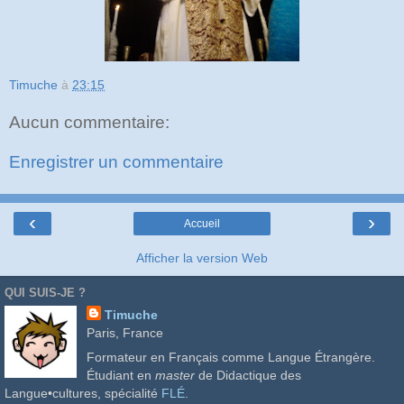
Timuche
à
23:15
Aucun commentaire:
Enregistrer un commentaire
‹
›
Accueil
Afficher la version Web
QUI SUIS-JE ?
Timuche
Paris, France
Formateur en Français comme Langue Étrangère.
Étudiant en
master
de Didactique des
Langue•cultures, spécialité
FLÉ
.